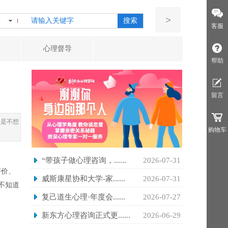
>
搜索
章
客服
心理督导
帮助
留言
不是不想
购物车
“带孩子做心理咨询，......
2026-07-31
评价、
威斯康星协和大学-家......
2026-07-31
不知道
复己道生心理·年度会......
2026-07-27
新东方心理咨询正式更......
2026-06-29