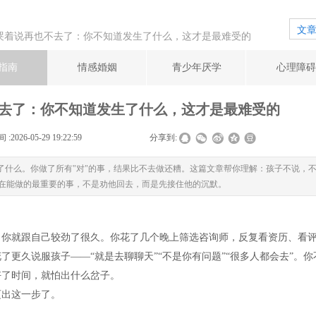
文
哭着说再也不去了：你不知道发生了什么，这才是最难受的
指南
情感婚姻
青少年厌学
心理障碍
去了：你不知道发生了什么，这才是最难受的
 :
2026-05-29 19:22:59
|
|
|
分享到:
了什么。你做了所有"对"的事，结果比不去做还糟。这篇文章帮你理解：孩子不说，
在能做的最重要的事，不是劝他回去，而是先接住他的沉默。
，你就跟自己较劲了很久。你花了几个晚上筛选咨询师，反复看资历、看
更久说服孩子——“就是去聊聊天”“不是你有问题”“很多人都会去”。你
好了时间，就怕出什么岔子。
迈出这一步了。