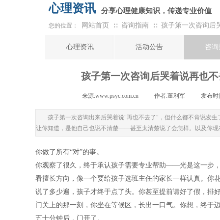
心理资讯
分享心理健康知识，传递专业价值
网站首页
咨询指南
孩子第一次咨询后
您的位置：
∷
∷
心理资讯
活动公告
咨询
孩子第一次咨询后哭着说再也不
来源:
www.psyc.com.cn
|
作者:
董利军
|
发布时间
孩子第一次咨询出来后哭着说"再也不去了"，但什么都不肯说发生
让你知道，是他自己也说不清楚——甚至太清楚说了会怎样。以及你现
你做了所有“对”的事。
你观察了很久，终于承认孩子需要专业帮助——光是这一步
看擅长方向，像一个要给孩子选班主任的家长一样认真。你花了
说了多少遍，孩子才终于点了头。你甚至提前请好了假，排
门关上的那一刻，你坐在等候区，长出一口气。你想，终于
五十分钟后，门开了。