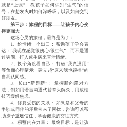
就是“上课”。教孩子如何识别“生气”的信
号，在想发火时如何深呼吸，以及如何交到
好朋友。
第三步：旅程的目标——让孩子内心变
得更强大
这场心灵的旅程，最终是为了：
1、给情绪一个出口： 帮助孩子学会表
达：“我现在感觉很伤心/很生气”，而不是通
过哭闹、打人或生病来宣泄情绪。
2、换个角度看自己： 打破“我真没用”
等负面心理暗示，建立起“原来我也很棒”的
自我认同感。
3、长出“新翅膀”： 掌握新的应对方
法，例如用语言沟通代替拳头解决，用放松
技巧缓解焦虑。
4、修复受伤的关系： 如果是和父母的
争吵或同伴的矛盾带来了困扰，咨询可以帮
助孩子重建信任，学会健康的交往方式。
5、积蓄内在力量： 最终目标，是让孩