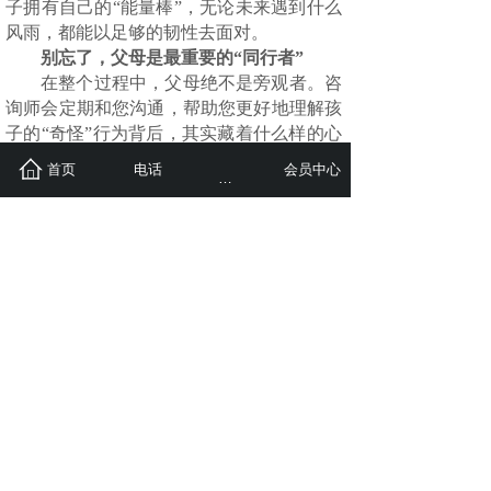
子拥有自己的“能量棒”，无论未来遇到什么
风雨，都能以足够的韧性去面对。
别忘了，父母是最重要的“同行者”
在整个过程中，父母绝不是旁观者。咨
询师会定期和您沟通，帮助您更好地理解孩
子的“奇怪”行为背后，其实藏着什么样的心
理需求。有时，我们也需要关照一下您自己
首页
电话
购买服务
会员中心
的情绪，因为您的稳定和支持，是孩子改变
的最大动力。
总而言之，儿童青少年心理咨询就像是
一场精心陪伴的“心灵成长之旅”。咨询师运
用孩子能听懂的语言（无论是游戏还是谈
话），绘制他们的内心地图，陪伴他们走过
崎岖，教会他们使用指南针和工具包。更重
要的是，我们也为同行的家人提供指引，共
同守护孩子的成长。
在考虑为孩子寻求心理咨询时，重要的
是找到一位能够与您的孩子建立良好沟通、
并让您感到信任和安心的咨询师，这是确保
孩子心理健康之旅顺利开始的关键一步。