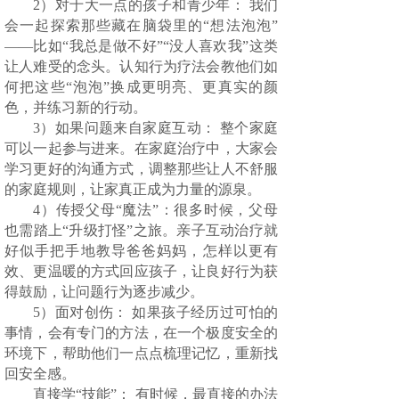
2）对于大一点的孩子和青少年： 我们
会一起探索那些藏在脑袋里的“想法泡泡”
——比如“我总是做不好”“没人喜欢我”这类
让人难受的念头。认知行为疗法会教他们如
何把这些“泡泡”换成更明亮、更真实的颜
色，并练习新的行动。
3）如果问题来自家庭互动： 整个家庭
可以一起参与进来。在家庭治疗中，大家会
学习更好的沟通方式，调整那些让人不舒服
的家庭规则，让家真正成为力量的源泉。
4）传授父母“魔法”：很多时候，父母
也需踏上“升级打怪”之旅。亲子互动治疗就
好似手把手地教导爸爸妈妈，怎样以更有
效、更温暖的方式回应孩子，让良好行为获
得鼓励，让问题行为逐步减少。
5）面对创伤： 如果孩子经历过可怕的
事情，会有专门的方法，在一个极度安全的
环境下，帮助他们一点点梳理记忆，重新找
回安全感。
直接学“技能”： 有时候，最直接的办法